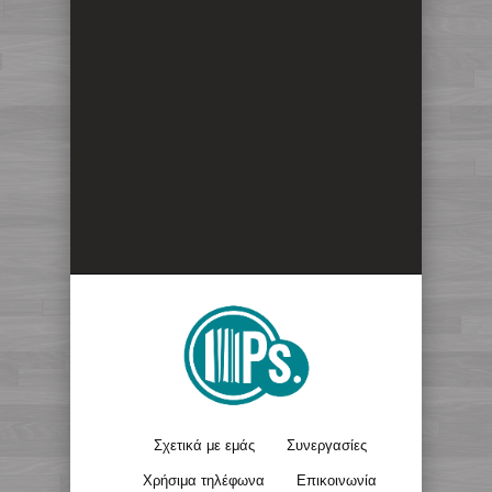
Σχετικά με εμάς
Συνεργασίες
Χρήσιμα τηλέφωνα
Επικοινωνία