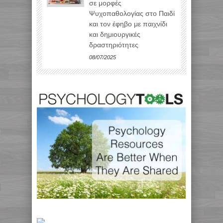
σε μορφές
Ψυχοπαθολογίας στο Παιδί
και τον έφηβο με παιχνίδι
και δημιουργικές
δραστηριότητες
08/07/2025