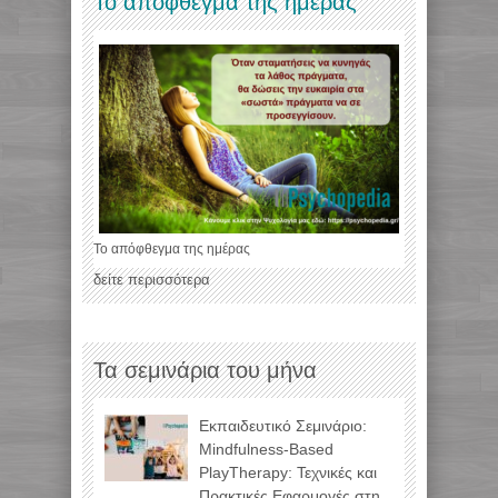
Το απόφθεγμα της ημέρας
Το απόφθεγμα της ημέρας
δείτε περισσότερα
Τα σεμινάρια του μήνα
Εκπαιδευτικό Σεμινάριο:
Mindfulness-Based
PlayTherapy: Τεχνικές και
Πρακτικές Εφαρμογές στη