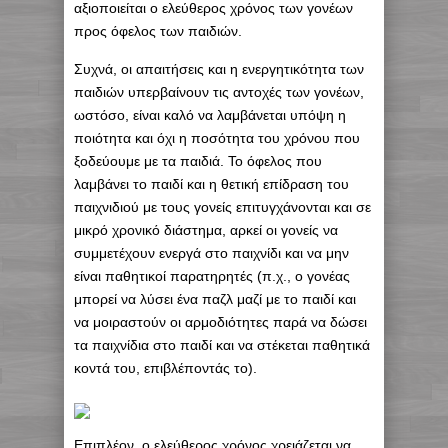
αξιοποιείται ο ελεύθερος χρόνος των γονέων
προς όφελος των παιδιών.
Συχνά, οι απαιτήσεις και η ενεργητικότητα των
παιδιών υπερβαίνουν τις αντοχές των γονέων,
ωστόσο, είναι καλό να λαμβάνεται υπόψη η
ποιότητα και όχι η ποσότητα του χρόνου που
ξοδεύουμε με τα παιδιά. Το όφελος που
λαμβάνει το παιδί και η θετική επίδραση του
παιχνιδιού με τους γονείς επιτυγχάνονται και σε
μικρό χρονικό διάστημα, αρκεί οι γονείς να
συμμετέχουν ενεργά στο παιχνίδι και να μην
είναι παθητικοί παρατηρητές (π.χ., ο γονέας
μπορεί να λύσει ένα παζλ μαζί με το παιδί και
να μοιραστούν οι αρμοδιότητες παρά να δώσει
τα παιχνίδια στο παιδί και να στέκεται παθητικά
κοντά του, επιβλέποντάς το).
Επιπλέον, ο ελεύθερος χρόνος χρειάζεται να