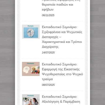
θεραπεία παιδιών και
εφήβων
06/11/2025
Εκπαιδευτικό Σεμινάριο:
Σχιζοφρένεια και Ψυχωτικές
Διαταραχές –
Χαρακτηριστικά και Τρόποι
Διαχείρισης
14/07/2025
Εκπαιδευτικό Σεμινάριο:
Εφαρμογή της Εικαστικής
Ψυχοθεραπείας στο Ψυχικό
τραύμα
08/07/2025
Εκπαιδευτικό Σεμινάριο:
Αξιολόγηση & Παρέμβαση