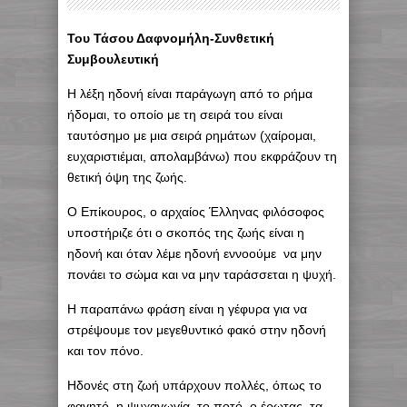
Του Τάσου Δαφνομήλη-Συνθετική
Συμβουλευτική
Η λέξη ηδονή είναι παράγωγη από το ρήμα
ήδομαι, το οποίο με τη σειρά του είναι
ταυτόσημο με μια σειρά ρημάτων (χαίρομαι,
ευχαριστιέμαι, απολαμβάνω) που εκφράζουν τη
θετική όψη της ζωής.
Ο Επίκουρος, ο αρχαίος Έλληνας φιλόσοφος
υποστήριζε ότι ο σκοπός της ζωής είναι η
ηδονή και όταν λέμε ηδονή εννοούμε να μην
πονάει το σώμα και να μην ταράσσεται η ψυχή.
Η παραπάνω φράση είναι η γέφυρα για να
στρέψουμε τον μεγεθυντικό φακό στην ηδονή
και τον πόνο.
Ηδονές στη ζωή υπάρχουν πολλές, όπως το
φαγητό, η ψυχαγωγία, το ποτό, ο έρωτας, τα