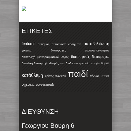
ΕΤΙΚΈΤΕΣ
αυτοβελτίωση
featured
αυτισμός
αυτοάνοσα νοσήματα
διαταραχές προσωπικότητας
γυναίκα
διατροφικές διαταραχές
διαταραχή μετατραυματικού στρες
θυμός
διπολική διαταραχή
εθισμός στο διαδίκτυο
εργασία
ευτυχία
παιδί
κατάθλιψη
στρες
κρίσεις πανικού
πένθος
σχέσεις
ψυχοθεραπεία
ΔΙΕΥΘΥΝΣΗ
Γεωργίου Βούρη 6