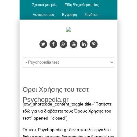
Σχετικά με εμάς
Είδη Ψυχοθεραπείας
Λογαριασμός
Εγγραφή
Σύνδεση
Όροι Χρήσης του τεστ
Psychopedia.gr
[otw_shortcode_content_toggle title=”Πατήστε
εδώ για να διαβάσετε τους Όρους Χρήσης του
τεστ” opened=”closed”]
Το τεστ Psychopedia.gr δεν αποτελεί εργαλείο
διάγνωσης κάποιας διαταραχής και διατηρεί την