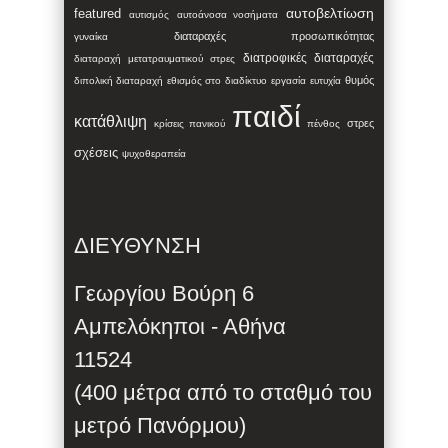
αυτοβελτίωση
featured
αυτισμός
αυτοάνοσα νοσήματα
διαταραχές προσωπικότητας
γυναίκα
διατροφικές διαταραχές
διαταραχή μετατραυματικού στρες
θυμός
διπολική διαταραχή
εθισμός στο διαδίκτυο
εργασία
ευτυχία
παιδί
κατάθλιψη
στρες
κρίσεις πανικού
πένθος
σχέσεις
ψυχοθεραπεία
ΔΙΕΥΘΥΝΣΗ
Γεωργίου Βούρη 6
Αμπελόκηποι - Αθήνα
11524
(400 μέτρα από το σταθμό του
μετρό Πανόρμου)