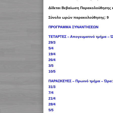
Δίδεται Βεβαίωση Παρακολούθησης κ
Σύνολο ωρών παρακολούθησης: 9
ΠΡΟΓΡΑΜΜΑ ΣΥΝΑΝΤΗΣΕΩΝ
ΤΕΤΑΡΤΕΣ – Απογευματινό τμήμα – Ώ
29/3
5/4
19/4
26/4
3/5
10/5
ΠΑΡΑΣΚΕΥΕΣ – Πρωινό τμήμα – Ώρα: 
31/3
7/4
21/4
28/4
5/5