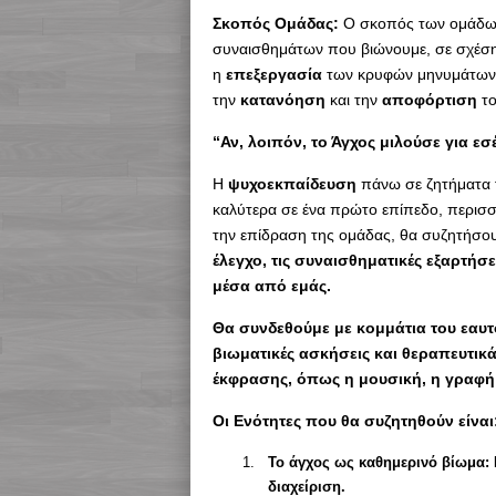
Σκοπός Ομάδας:
Ο σκοπός των ομάδων
συναισθημάτων που βιώνουμε, σε σχέση
η
επεξεργασία
των κρυφών μηνυμάτων 
την
κατανόηση
και την
αποφόρτιση
το
“Αν, λοιπόν, το Άγχος μιλούσε για εσέ
Η
ψυχοεκπαίδευση
πάνω σε ζητήματα τ
καλύτερα σε ένα πρώτο επίπεδο, περισσ
την επίδραση της ομάδας, θα συζητήσο
έλεγχο, τις συναισθηματικές εξαρτήσ
μέσα από εμάς.
Θα συνδεθούμε με κομμάτια του εαυτ
βιωματικές ασκήσεις και θεραπευτι
έκφρασης, όπως η μουσική, η γραφή
Οι Ενότητες που θα συζητηθούν είναι
Το άγχος ως καθημερινό βίωμα: 
διαχείριση.