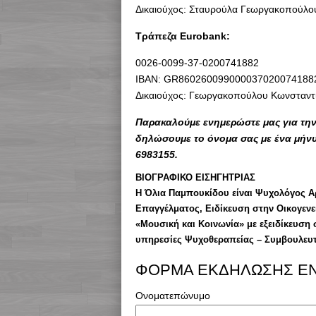
Δικαιούχος: Σταυρούλα Γεωργακοπούλο
Τράπεζα Eurobank:
0026-0099-37-0200741882
IBAN: GR860260099000037020074188
Δικαιούχος: Γεωργακοπούλου Κωνσταντ
Παρακαλούμε ενημερώστε μας για την 
δηλώσουμε το όνομα σας με ένα μήνυμ
6983155.
ΒΙΟΓΡΑΦΙΚΟ ΕΙΣΗΓΗΤΡΙΑΣ
Η Όλια Παμπουκίδου είναι Ψυχολόγος Α
Επαγγέλματος, Ειδίκευση στην Οικογεν
«Μουσική και Κοινωνία» με εξειδίκευση
υπηρεσίες Ψυχοθεραπείας – Συμβουλευτ
ΦΟΡΜΑ ΕΚΔΗΛΩΣΗΣ Ε
Ονοματεπώνυμο