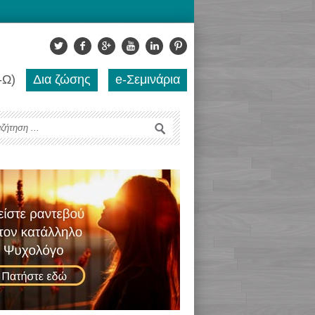
-Ω)
Δια ζώσης
e-Σεμινάρια