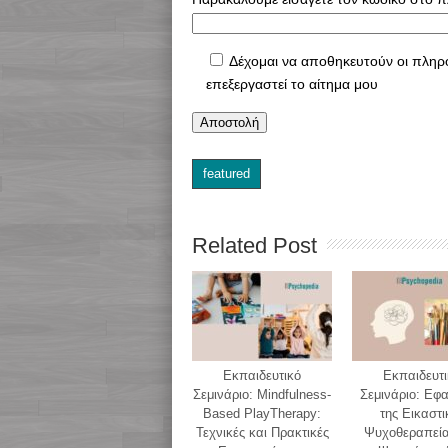
Δέχομαι να αποθηκευτούν οι πληρ
επεξεργαστεί το αίτημα μου
featured
Related Post
Εκπαιδευτικό
Εκπαιδευτι
Σεμινάριο: Mindfulness-
Σεμινάριο: Εφ
Based PlayTherapy:
της Εικαστι
Τεχνικές και Πρακτικές
Ψυχοθεραπεία