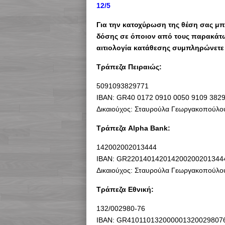
12/5
Για την κατοχύρωση της θέση σας μ
δόσης σε όποιον από τους παρακάτω
αιτιολογία κατάθεσης συμπληρώνετε
Τράπεζα Πειραιώς:
5091093829771
ΙΒΑΝ: GR40 0172 0910 0050 9109 3829
Δικαιούχος: Σταυρούλα Γεωργακοπούλο
Τράπεζα Alpha Bank:
142002002013444
ΙΒΑΝ: GR220140142014200200201344
Δικαιούχος: Σταυρούλα Γεωργακοπούλο
Τράπεζα Εθνική:
132/002980-76
ΙΒΑΝ: GR410110132000001320029807