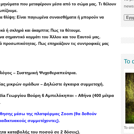
μηνύματα που μεταφέρουν μέσα από το σώμα μας. Τι θέλουν
newsl
ωπίζουμε.
ια θλίψη: Είναι παγιωμένα συναισθήματα ή μπορούν να
ικά ή σκληρά και άκαμπτα; Πως τα θέτουμε.
να σημαντικό κομμάτι του Άλλου και του Εαυτού μας.
κά προσωπικότητας. Πως επηρεάζουν τις συντροφικές μας
Το 
λόγος – Συστημική Ψυχοθεραπεύτρια.
γίας μικρών ομάδων – Δηλώστε έγκαιρα συμμετοχή.
ia Γεωργίου Βούρη 6 Αμπελόκηποι – Αθήνα (400 μέτρα
.
ύθησης μέσω της πλατφόρμας Ζοοm (θα δοθούν
ιαδικτυακούς συμμετέχοντες).
Το απ
ητα καταβολής του ποσού σε 2 δόσεις).