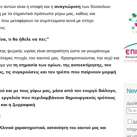
 αυτών είναι η επαφή και η
αναγνώριση
των δύσκολων
 με τα σημαντικά πρόσωπα γύρω μας, καθώς και
που μεταφέρουν τα συμπτώματα αυτά με στόχο
υς.
να, τι θα ήθελε να πει;”
ης ψυχικής υγείας είναι απαραίτητη ώστε να γνωρίσουμε
ότερες πτυχές του εαυτού μας. Χρησιμοποιώντας την ισχύ και
υμε για
τη σημασία των ορίων, της αυτοεκτίμησης, τον
εις, τις συγκρούσεις και τον τρόπο που παίρνουν μορφή
New
ού και με τους γύρω μας, μέσα από τον ενεργό διάλογο,
κά εργαλεία που περιλαμβάνουν δημιουργικούς τρόπους
Διεύ
 και η ζωγραφική
.
:
Δέ
Κλινικά χαρακτηριστικά, κατανόηση του εαυτού μας και
πληρ
να μ