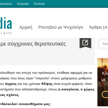
αριασμός
Εγγραφή
Σύνδεση
Αρχική
Ραντεβού με Ψυχολόγο
Άρθρα (Α
με σύγχρονες θεραπευτικές
κολούθησε την εποχή του εγκλεισμού, στάθηκε αφορμή για να
ανάγκες που ίσως είχαν “παγώσει” στους γρήγορους ρυθμούς
του
άγχους
και της χρόνιας
θλίψης
είναι συχνά εμφανή, τόσο
 συστήματα που αλληλεπιδρούμε, όπως
η οικογένεια, ο χώρος
μας σχέσεις
.
 «δύσκολα» συναισθήματα μας;