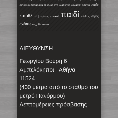
θυμός
διπολική διαταραχή
εθισμός στο διαδίκτυο
εργασία
ευτυχία
παιδί
κατάθλιψη
στρες
κρίσεις πανικού
πένθος
σχέσεις
ψυχοθεραπεία
ΔΙΕΥΘΥΝΣΗ
Γεωργίου Βούρη 6
Αμπελόκηποι - Αθήνα
11524
(400 μέτρα από το σταθμό του
μετρό Πανόρμου)
Λεπτομέρειες πρόσβασης