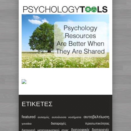
ΕΤΙΚΈΤΕΣ
αυτοβελτίωση
featured
αυτισμός
αυτοάνοσα νοσήματα
διαταραχές προσωπικότητας
γυναίκα
διατροφικές διαταραχές
διαταραχή μετατραυματικού στρες