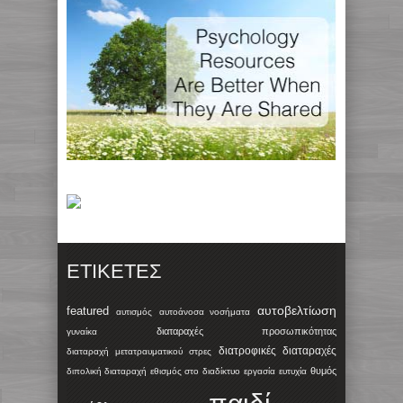
ΕΤΙΚΈΤΕΣ
αυτοβελτίωση
featured
αυτισμός
αυτοάνοσα νοσήματα
διαταραχές προσωπικότητας
γυναίκα
διατροφικές διαταραχές
διαταραχή μετατραυματικού στρες
θυμός
διπολική διαταραχή
εθισμός στο διαδίκτυο
εργασία
ευτυχία