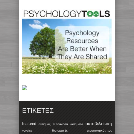
ΕΤΙΚΈΤΕΣ
αυτοβελτίωση
featured
αυτισμός
αυτοάνοσα νοσήματα
διαταραχές προσωπικότητας
γυναίκα