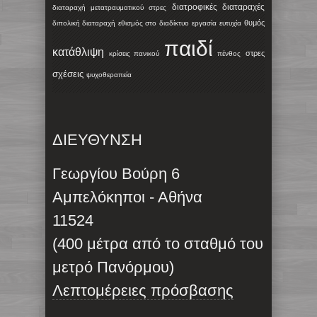
διατροφικές διαταραχές
διαταραχή μετατραυματικού στρες
θυμός
διπολική διαταραχή
εθισμός στο διαδίκτυο
εργασία
ευτυχία
παιδί
κατάθλιψη
στρες
κρίσεις πανικού
πένθος
σχέσεις
ψυχοθεραπεία
ΔΙΕΥΘΥΝΣΗ
Γεωργίου Βούρη 6
Αμπελόκηποι - Αθήνα
11524
(400 μέτρα από το σταθμό του
μετρό Πανόρμου)
Λεπτομέρειες πρόσβασης