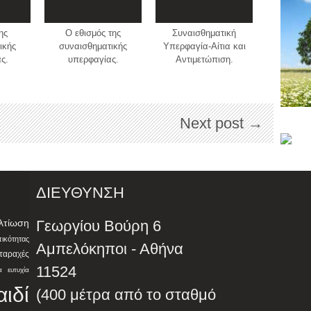
ης
O εθισμός της
Συναισθηματική
ικής
συναισθηματικής
Υπερφαγία-Αίτια και
ς.
υπερφαγίας.
Αντιμετώπιση.
Next post →
ΔΙΕΥΘΥΝΣΗ
λτίωση
Γεωργίου Βούρη 6
ότητας
Αμπελόκηποι - Αθήνα
αταραχές
11524
α
ευτυχία
αιδί
(400 μέτρα από το σταθμό