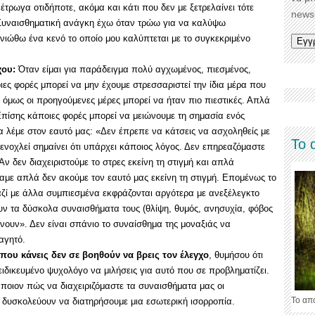
έτρωγα οτιδήποτε, ακόμα και κάτι που δεν με ξετρελαίνει τότε
newsl
 Συναισθηματική ανάγκη έχω όταν τρώω για να καλύψω
νιώθω ένα κενό το οποίο μου καλύπτεται με το συγκεκριμένο
χου:
Όταν είμαι για παράδειγμα πολύ αγχωμένος, πιεσμένος,
ες φορές μπορεί να μην έχουμε στρεσσαριστεί την ίδια μέρα που
 όμως οι προηγούμενες μέρες μπορεί να ήταν πιο πιεστικές. Απλά
Επίσης κάποιες φορές μπορεί να μειώνουμε τη σημασία ενός
α λέμε στον εαυτό μας: «Δεν έπρεπε να κάτσεις να ασχοληθείς με
Το 
 ενοχλεί σημαίνει ότι υπάρχει κάποιος λόγος. Δεν επηρεαζόμαστε
 Αν δεν διαχειριστούμε το στρες εκείνη τη στιγμή και απλά
με απλά δεν ακούμε τον εαυτό μας εκείνη τη στιγμή. Επομένως το
αζί με άλλα συμπιεσμένα εκφράζονται αργότερα με ανεξέλεγκτο
ν τα δύσκολα συναισθήματα τους (θλίψη, θυμός, ανησυχία, φόβος
ίνουν». Δεν είναι σπάνιο το συναίσθημα της μοναξιάς να
αγητό.
 που κάνεις δεν σε βοηθούν να βρεις τον έλεγχο
, θυμήσου ότι
ειδικευμένο ψυχολόγο να μιλήσεις για αυτό που σε προβληματίζει.
ποιον πώς να διαχειριζόμαστε τα συναισθήματα μας οι
Το απ
δυσκολεύουν να διατηρήσουμε μια εσωτερική ισορροπία.