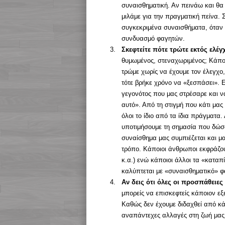
συναισθηματική. Αν πεινάω και θα 
μιλάμε για την πραγματική πείνα.
συγκεκριμένα συναισθήματα, όταν 
συνδυασμό φαγητών.
Σκεφτείτε πότε τρώτε εκτός ελέγ
θυμωμένος, στεναχωριμένος; Κάποι
τρώμε χωρίς να έχουμε τον έλεγχο,
τότε βρήκε χρόνο να «ξεσπάσει». 
γεγονότος που μας στρέσαρε και ν
αυτό». Από τη στιγμή που κάτι μας
όλοι το ίδιο από τα ίδια πράγματα.
υποτιμήσουμε τη σημασία που δώσα
συναίσθημα μας συμπιέζεται και μ
τρόπο. Κάποιοι άνθρωποι εκφράζου
κ.α.) ενώ κάποιοι άλλοι τα «καταπ
καλύπτεται με «συναισθηματικό» φ
Αν δεις ότι όλες οι προσπάθειες
μπορείς να επισκεφτείς κάποιον εξ
Καθώς δεν έχουμε διδαχθεί από κά
αναπάντεχες αλλαγές στη ζωή μας 