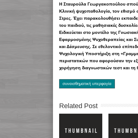
Η Σταυρούλα Γεωργακοπούλου σπούδα
Κλινική ψυχοπαθολογία, τον εθισμό σ
Στρες. Έχει παρακολουθήσει εκπαιδ
του παιδιού, τις μαθησιακές δυσκολίε
Ειδικεύεται στο μοντέλο της Γνωσια
Εφαρμοσμένης Ψυχοθεραπείας και Συ
και Δέσμευσης. Σε εθελοντικό επίπεδ
Ψυχολογική Υποστήριξη στη «Γραμμή
περιστατικών που αφορούσαν την εξ
χορήγηση διαγνωστικών τεστ και τη 
συναισθηματική υπερφαγία
Related Post