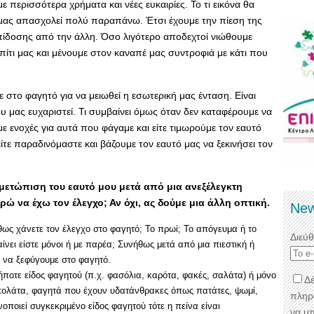
με περισσότερα χρήματα και νέες ευκαιρίες. Το τι εικόνα θα
α μας απασχολεί πολύ παραπάνω. Έτσι έχουμε την πίεση της
επίδοσης από την άλλη. Όσο λιγότερο αποδεχτοί νιώθουμε
πίτι μας και μένουμε στον καναπέ μας συντροφιά με κάτι που
ε στο φαγητό για να μειωθεί η εσωτερική μας ένταση. Είναι
 μας ευχαριστεί. Τι συμβαίνει όμως όταν δεν καταφέρουμε να
 ενοχές για αυτά που φάγαμε και είτε τιμωρούμε τον εαυτό
είτε παραδινόμαστε και βάζουμε τον εαυτό μας να ξεκινήσει τον
μετώπιση του εαυτό μου μετά από μια ανεξέλεγκτη
ώ να έχω τον έλεγχο; Αν όχι, ας δούμε μια άλλη οπτική.
New
θως χάνετε τον έλεγχο στο φαγητό; Το πρωί; Το απόγευμα ή το
Διεύ
ίνει είστε μόνοι ή με παρέα; Συνήθως μετά από μια πιεστική ή
ο να ξεφύγουμε στο φαγητό.
ποτε είδος φαγητού (π.χ. φασόλια, καρότα, φακές, σαλάτα) ή μόνο
Δέ
οκολάτα, φαγητά που έχουν υδατάνθρακες όπως πατάτες, ψωμί,
πληρ
νοποιεί συγκεκριμένο είδος φαγητού τότε η πείνα είναι
να μ