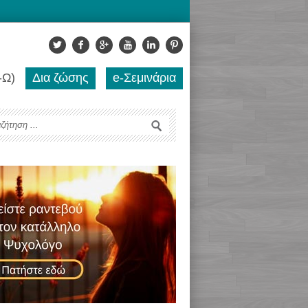
-Ω)
Δια ζώσης
e-Σεμινάρια