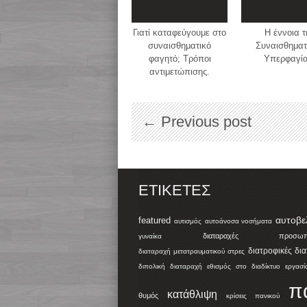
Γιατί καταφεύγουμε στο
H έννοια τ
συναισθηματικό
Συναισθηματ
φαγητό; Τρόποι
Υπερφαγία
αντιμετώπισης.
← Previous post
ΕΤΙΚΈΤΕΣ
αυτοβε
featured
αυτισμός
αυτοάνοσα νοσήματα
διαταραχές προσωπικ
γυναίκα
διατροφικές δι
διαταραχή μετατραυματικού στρες
διπολική διαταραχή
εθισμός στο διαδίκτυο
εργασί
π
κατάθλιψη
θυμός
κρίσεις πανικού