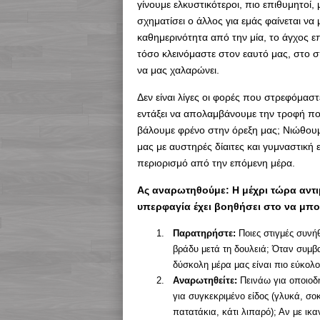
γίνουμε ελκυστικότεροι, πιο επιθυμητοί, 
σχηματίσει ο άλλος για εμάς φαίνεται ν
καθημερινότητα από την μία, το άγχος 
τόσο κλεινόμαστε στον εαυτό μας, στο σ
να μας χαλαρώνει.
Δεν είναι λίγες οι φορές που στρεφόμαστ
εντάξει να απολαμβάνουμε την τροφή που
βάλουμε φρένο στην όρεξη μας; Νιώθουμε
μας με αυστηρές δίαιτες και γυμναστική 
περιορισμό από την επόμενη μέρα.
Ας αναρωτηθούμε: Η μέχρι τώρα αντι
υπερφαγία έχει βοηθήσει στο να μπορ
Παρατηρήστε:
Ποιες στιγμές συνή
βράδυ μετά τη δουλειά; Όταν συμβα
δύσκολη μέρα μας είναι πιο εύκολ
Αναρωτηθείτε:
Πεινάω για οποιοδή
για συγκεκριμένο είδος (γλυκά, σ
πατατάκια, κάτι λιπαρό); Αν με ικα