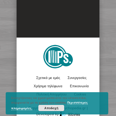
Σχετικά με εμάς
Συνεργασίες
Χρήσιμα τηλέφωνα
Επικοινωνία
Πολιτική Απορρήτου
Cookies
Συνεχίζοντας να χρησιμοποιείτε την ιστοσελίδα,
συμφωνείτε με τη χρήση των cookies.
Περισσότερες
Αποδοχή
Copyright © 2017 - Psychopedia.gr |
πληροφορίες.
Developed by