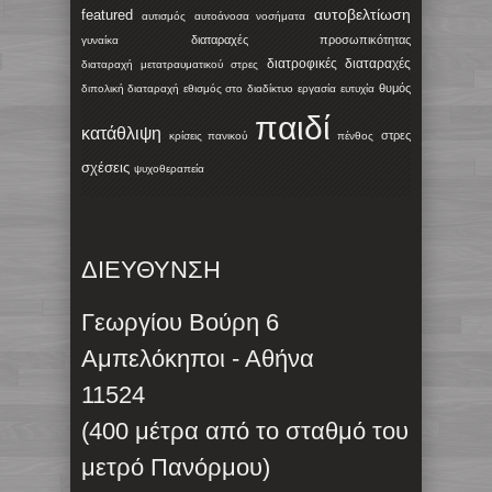
αυτοβελτίωση
featured
αυτισμός
αυτοάνοσα νοσήματα
διαταραχές προσωπικότητας
γυναίκα
διατροφικές διαταραχές
διαταραχή μετατραυματικού στρες
θυμός
διπολική διαταραχή
εθισμός στο διαδίκτυο
εργασία
ευτυχία
παιδί
κατάθλιψη
στρες
κρίσεις πανικού
πένθος
σχέσεις
ψυχοθεραπεία
ΔΙΕΥΘΥΝΣΗ
Γεωργίου Βούρη 6
Αμπελόκηποι - Αθήνα
11524
(400 μέτρα από το σταθμό του
μετρό Πανόρμου)