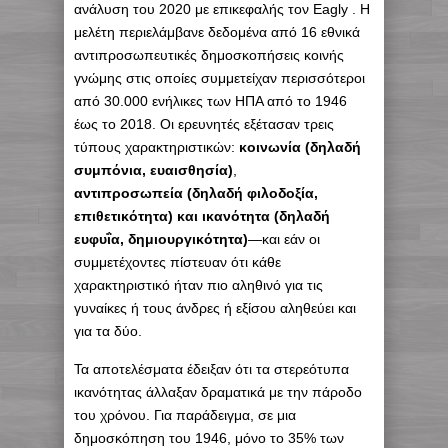
ανάλυση του 2020 με επικεφαλής τον Eagly . Η
μελέτη περιελάμβανε δεδομένα από 16 εθνικά
αντιπροσωπευτικές δημοσκοπήσεις κοινής
γνώμης στις οποίες συμμετείχαν περισσότεροι
από 30.000 ενήλικες των ΗΠΑ από το 1946
έως το 2018. Οι ερευνητές εξέτασαν τρεις
τύπους χαρακτηριστικών:
κοινωνία (δηλαδή
συμπόνια, ευαισθησία)
,
αντιπροσωπεία (δηλαδή φιλοδοξία,
επιθετικότητα) και ικανότητα (δηλαδή
ευφυΐα, δημιουργικότητα)
—και εάν οι
συμμετέχοντες πίστευαν ότι κάθε
χαρακτηριστικό ήταν πιο αληθινό για τις
γυναίκες ή τους άνδρες ή εξίσου αληθεύει και
για τα δύο.
Τα αποτελέσματα έδειξαν ότι τα στερεότυπα
ικανότητας άλλαξαν δραματικά με την πάροδο
του χρόνου. Για παράδειγμα, σε μια
δημοσκόπηση του 1946, μόνο το 35% των