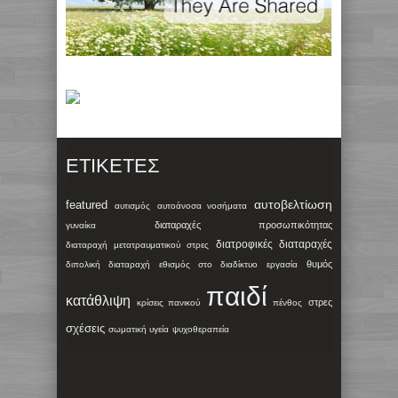
ΕΤΙΚΈΤΕΣ
αυτοβελτίωση
featured
αυτισμός
αυτοάνοσα νοσήματα
διαταραχές προσωπικότητας
γυναίκα
διατροφικές διαταραχές
διαταραχή μετατραυματικού στρες
θυμός
διπολική διαταραχή
εθισμός στο διαδίκτυο
εργασία
παιδί
κατάθλιψη
στρες
κρίσεις πανικού
πένθος
σχέσεις
σωματική υγεία
ψυχοθεραπεία