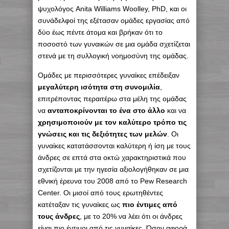
ψυχολόγος Anita Williams Woolley, PhD, και οι
συνάδελφοί της εξέτασαν ομάδες εργασίας από
δύο έως πέντε άτομα και βρήκαν ότι το
ποσοστό των γυναικών σε μια ομάδα σχετίζεται
στενά με τη συλλογική νοημοσύνη της ομάδας.
Ομάδες με περισσότερες γυναίκες επέδειξαν
μεγαλύτερη ισότητα στη συνομιλία
,
επιτρέποντας περαιτέρω στα μέλη της ομάδας
να
ανταποκρίνονται το ένα στο άλλο
και να
χρησιμοποιούν με τον καλύτερο τρόπο τις
γνώσεις και τις δεξιότητες των μελών
. Οι
γυναίκες κατατάσσονται καλύτερη ή ίση με τους
άνδρες σε επτά στα οκτώ χαρακτηριστικά που
σχετίζονται με την ηγεσία αξιολογήθηκαν σε μια
εθνική έρευνα του 2008 από το Pew Research
Center. Οι μισοί από τους ερωτηθέντες
κατέταξαν τις γυναίκες ως
πιο έντιμες από
τους άνδρες
, με το 20% να λέει ότι οι άνδρες
είναι πιο έντιμοι από τις γυναίκες. Όσον αφορά