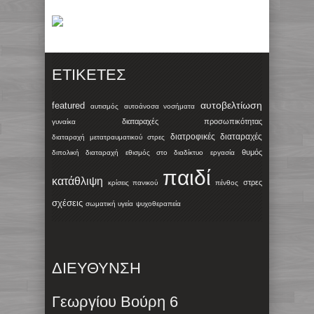
ΕΤΙΚΈΤΕΣ
αυτοβελτίωση
featured
αυτισμός
αυτοάνοσα νοσήματα
διαταραχές προσωπικότητας
γυναίκα
διατροφικές διαταραχές
διαταραχή μετατραυματικού στρες
θυμός
διπολική διαταραχή
εθισμός στο διαδίκτυο
εργασία
παιδί
κατάθλιψη
στρες
κρίσεις πανικού
πένθος
σχέσεις
σωματική υγεία
ψυχοθεραπεία
ΔΙΕΥΘΥΝΣΗ
Γεωργίου Βούρη 6