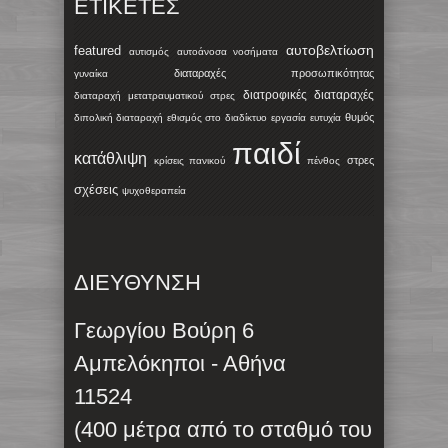
ΕΤΙΚΈΤΕΣ
αυτοβελτίωση
featured
αυτισμός
αυτοάνοσα νοσήματα
διαταραχές προσωπικότητας
γυναίκα
διατροφικές διαταραχές
διαταραχή μετατραυματικού στρες
θυμός
διπολική διαταραχή
εθισμός στο διαδίκτυο
εργασία
ευτυχία
παιδί
κατάθλιψη
στρες
κρίσεις πανικού
πένθος
σχέσεις
ψυχοθεραπεία
ΔΙΕΥΘΥΝΣΗ
Γεωργίου Βούρη 6
Αμπελόκηποι - Αθήνα
11524
(400 μέτρα από το σταθμό του