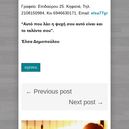
Γραφείο: Επιδαύρου 25. Κηφισιά, Τηλ.
2108150984, Κιν.6946630171,
Email:
elsa77gr@yahoo.g
“A
υτό που λέει η ψυχή σου αυτό είναι και
το ταλέντο σου”.
Έλσα Δημοπούλου
σχέσεις
← Previous post
Next post →