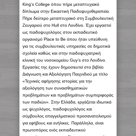
Κ
ing
’
s
College
όπου πήρε μεταπτυχιακό
δίπλωμα στην Εικαστική Παιδοψυχοθεραπεία.
Πήρε δεύτερο μεταπτυχιακό στη Συμβουλευτική
Ζευγαριού στο
Hull
στο Λονδίνο. Έχει εργαστεί
ως παιδοψυχολόγος στον εκπαιδευτικό
οργανισμό
Place
to
Be
όπου ήταν υπεύθυνη
για τις συμβουλευτικές υπηρεσίες σε δημοτικά
σχολεία καθώς και στην παιδοψυχιατρική
κλινική του νοσοκομείου
Guy
’
s
στο Λονδίνο.
Εργασίες της έχουν δημοσιευτεί στο βιβλίο
Διάγνωση και Αξιολόγηση Παιχνιδιού με τίτλο
«Τεχνικές αφήγησης ιστορίας για την
αξιολόγηση των συναισθηματικών
προβλημάτων και προβλημάτων συμπεριφοράς
των παιδιών». Στην Ελλάδα, εργάζεται ιδιωτικά
ως ψυχολόγος, παιδοψυχολόγος και
σύμβουλος επαγγελματικού προσανατολισμού
για εφήβους και ενήλικες. Παράλληλα, είναι
πρωτοπόρος ενός εκπαιδευτικού