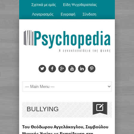
Σχετικά με εμάς
Είδη Ψυχοθεραπείας
Λογαριασμός
Εγγραφή
Σύνδεση
BULLYING
Του Θεόδωρου Αγγελάκογλου, Συμβούλου
Ψυχικής Υγείας με Εκπαίδευση στη