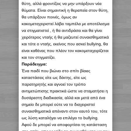
θύτη, αλλά φροντίζεις να μην υπάρξουν νέα
θύματα. Είναι σημαντική η θεραπεία στον θύτη,
θα υπάρξουν ποινές, όμως αν
κακομεταχειριστεί λάβει ταμπέλα με αποτέλεσμα
να στιγματιστεί , ή θα αντιδράσει και θα γίνει
χειρότερος νταής ή θα μαζευτεί συναισθηματικά
και τότε ο νταής, εκείνος που ασκεί bullying, θα
είναι καθένας που πλέον τον κακομεταχειρίζεται
και τον στιγματίζει.
Παράδειγμα:
Ένα παιδί που βιώνει στο σπίτι βίαιες
καταστάσεις είτε ως δέκτης, είτε ως
παρατηρητής και αγνοεί τον τρόπο
αντιμετώπισης πρακτικά ώστε να σταματήσει η
δυσάρεστη διαδικασία, αλλά και μετά από ένα
σημείο δε μπορεί ούτε να το διαχειριστεί
συναισθηματικά απέναντι στον εαυτό του, τότε
ως λύση καταλήγει να επιλέγει το bullying.
Αφού δε μπορεί να αποφορτίσει τη κατάσταση