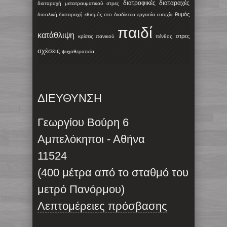
διατροφικές διαταραχές
διαταραχή μετατραυματικού στρες
θυμός
διπολική διαταραχή
εθισμός στο διαδίκτυο
εργασία
ευτυχία
παιδί
κατάθλιψη
στρες
κρίσεις πανικού
πένθος
σχέσεις
ψυχοθεραπεία
ΔΙΕΥΘΥΝΣΗ
Γεωργίου Βούρη 6
Αμπελόκηποι - Αθήνα
11524
(400 μέτρα από το σταθμό του
μετρό Πανόρμου)
Λεπτομέρειες πρόσβασης