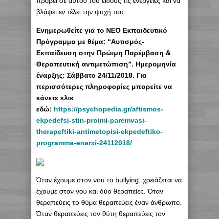
προβεί σε αυτού του είδους τις ενέργειες και να
βλάψει εν τέλει την ψυχή του.
Eνημερωθείτε για το ΝΕΟ Εκπαιδευτικό
Πρόγραμμα με θέμα: “Αυτισμός-
Εκπαίδευση στην Πρώιμη Παρέμβαση &
Θεραπευτική αντιμετώπιση”. Ημερομηνία
έναρξης: Σάββατο 24/11/2018. Για
περισσότερες πληροφορίες μπορείτε να
κάνετε κλικ
εδώ:
https://psychopedia.gr/aftismos-
ekpedefsi-stin-proimi-paremvasi-
therapeftiki-antimetopisi-ekpedeftiko-
programma-enarxi-24112018/
Όταν έχουμε στον νου το bullying, χρειάζεται να
έχουμε στον νου και δύο θεραπείες. Όταν
θεραπεύεις το θύμα θεραπεύεις έναν άνθρωπο.
Όταν θεραπεύεις τον θύτη θεραπεύεις τον