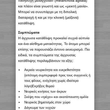
«ανήσυχη μελαγχολία» (melancholia agitata)
και πλέον είναι γνωστή και ως «μεικτή μανία».
Μπορεί να συνυπάρχει με τη διπολική
διαταραχή ή και με την κλινική (μείζονα)
κατάθλιψη.
Συμπτώματα
Η άγχουσα κατάθλιψη προκαλεί συχνά αϋπνία
και ένα αίσθημα ματαιότητας. Το άτομο μπορεί
επίσης να παρουσιάζει έντονο εκνευρισμό. Πιο
ειδικά, τα συμπτώματα της άγχουσας
κατάθλιψης περιλαμβάνουν τα εξής:
Ακραία νευρικότητα και ευερεθιστότητα
(απότομη συμπεριφορά προς τους συγγενείς ή
τους φίλους, ενόχληση χωρίς ιδιαίτερο
λόγο)Εκρήξεις θυμού
Νευρικές κινήσεις των άκρων
Σκέψη που «τρέχει» και ακατάπαυστη ομιλία
Νευρικός βηματισμός στον χώρο
Δάγκωμα των νυχιών