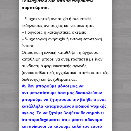
Τουλάχιστον δύο από τα παρακάτω
συμπτώματα:
– Ψυχοκινητική ανησυχία ή σωματικές
εκδηλώσεις ανησυχίας και νευρικότητας
– Γρήγορες ή καταιγιστικές σκέψεις
– Ψυχολογική ανησυχία ή έντονη εσωτερική
ένταση
Όπως και η κλινική κατάθλιψη, η άγχουσα
κατάθλιψη μπορεί να αντιμετωπιστεί με έναν
συνδυασμό φαρμακευτικής αγωγής
(αντικαταθλιπτικά, αγχολυτικά, σταθεροποιητές
διάθεσης) και ψυχοθεραπείας.
Αν δεν μπορούμε μόνοι μας να
αντιμετωπίσουμε όσα μας δυσκολεύουν
μπορούμε να ζητήσουμε την βοήθεια ενός
κατάλληλα καταρτισμένου ειδικού Ψυχικής
υγείας. Το να ζητάμε βοήθεια δε σημαίνει
ότι παραδεχόμαστε ότι είμαστε αδύναμοι
και ανίκανοι να κάνουμε καλά τον εαυτό