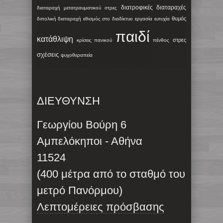
διατροφικές διαταραχές
διαταραχή μετατραυματικού στρες
θυμός
διπολική διαταραχή
εθισμός στο διαδίκτυο
εργασία
ευτυχία
παιδί
κατάθλιψη
στρες
κρίσεις πανικού
πένθος
σχέσεις
ψυχοθεραπεία
ΔΙΕΥΘΥΝΣΗ
Γεωργίου Βούρη 6
Αμπελόκηποι - Αθήνα
11524
(400 μέτρα από το σταθμό του
μετρό Πανόρμου)
Λεπτομέρειες πρόσβασης