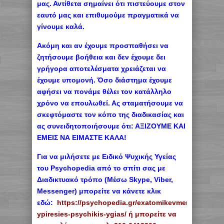
μας. Αντίθετα σημαίνει ότι πιστεύουμε στον
εαυτό μας και επιθυμούμε πραγματικά να
γίνουμε καλά.
Ακόμη και αν έχουμε προσπαθήσει να
ζητήσουμε βοήθεια και δεν έχουμε δει
γρήγορα αποτελέσματα χρειάζεται να
έχουμε υπομονή. Όσο διάστημα έχουμε
αφήσει να πονάμε θέλει τον κατάλληλο
χρόνο να επουλωθεί. Ας σταματήσουμε να
σκεφτόμαστε τον κόπο της διαδικασίας και
ας συνειδητοποιήσουμε ότι: ΑΞΙΖΟΥΜΕ ΚΑΙ
ΕΜΕΙΣ ΝΑ ΕΙΜΑΣΤΕ ΚΑΛΑ!
Για να μιλήσετε με Ειδικό Ψυχικής Υγείας
του Psychopedia από το σπίτι σας με
Διαδικτυακό τρόπο (Mέσω Skype, Viber,
Messenger) μπορείτε να κάνετε κλικ
εδώ:
https://psychopedia.gr/exatomikevmenes-
ypiresies-psychikis-ygias/ ή μπορείτε να