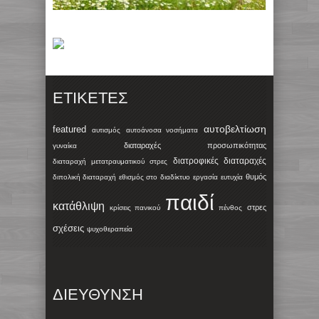
ΕΤΙΚΈΤΕΣ
αυτοβελτίωση
featured
αυτισμός
αυτοάνοσα νοσήματα
διαταραχές προσωπικότητας
γυναίκα
διατροφικές διαταραχές
διαταραχή μετατραυματικού στρες
θυμός
διπολική διαταραχή
εθισμός στο διαδίκτυο
εργασία
ευτυχία
παιδί
κατάθλιψη
στρες
κρίσεις πανικού
πένθος
σχέσεις
ψυχοθεραπεία
ΔΙΕΥΘΥΝΣΗ