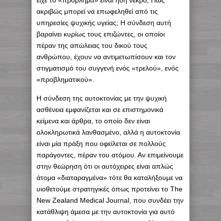
είχε το «πρόβλημα» είναι ήδη νεκρό; Πώς
ακριβώς μπορεί να επωφεληθεί από τις
υπηρεσίες ψυχικής υγείας; Η σύνδεση αυτή
βαραίνει κυρίως τους επιζώντες, οι οποίοι
πέραν της απώλειας του δικού τους
ανθρώπου, έχουν να αντιμετωπίσουν και τον
στιγματισμό του συγγενή ενός «τρελού», ενός
«προβληματικού».
Η σύνδεση της αυτοκτονίας με την ψυχική
ασθένεια εμφανίζεται και σε επιστημονικά
κείμενα και άρθρα, το οποίο δεν είναι
ολοκληρωτικά λανθασμένο, αλλά η αυτοκτονία
είναι μία πράξη που οφείλεται σε πολλούς
παράγοντες, πέραν του ατόμου. Αν επιμείνουμε
στην θεώρηση ότι οι αυτόχειρες είναι απλώς
άτομα «διαταραγμένα» τότε θα καταλήξουμε να
υιοθετούμε στρατηγικές όπως προτείνει το The
New Zealand Medical Journal, που συνδέει την
κατάθλιψη άμεσα με την αυτοκτονία για αυτό